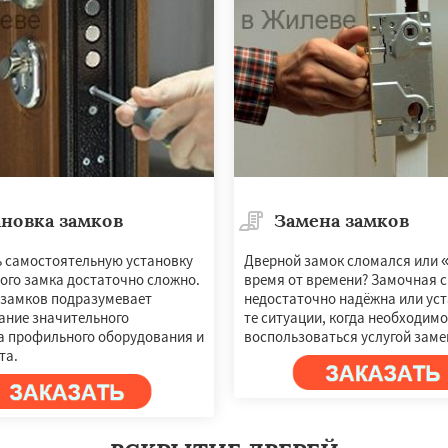
новка замков
Замена замков
×
×
 самостоятельную установку
Дверной замок сломался или 
ого замка достаточно сложно.
время от времени? Замочная 
м по
УЗНАТЬ ПОДРОБНЕЕ
 замков подразумевает
недостаточно надёжна или уст
нам
ание значительного
те ситуации, когда необходимо
а профильного оборудования и
воспользоваться услугой заме
та.
рудная
Заречье
майлово
Икша
ково
Лесной
Лопатино
Лотошино
елеевск
Михнево