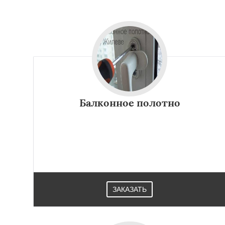
Монино
Нахаби
Обухово
Октябр
Решетниково
Ро
Северный
Софр
Уваровка
Удель
Фряново
Хорлов
Шаховская
Балконное полотно
ЗАКАЗАТЬ