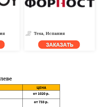
дия
Tesa, Испания
леве
ЦЕНА
от
1020
р.
от
733
р.