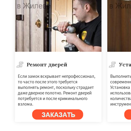
Ремонт дверей
Уста
Если замок вскрывает непрофессионал,
Выполнить
то часто после этого требуется
современн
Работае
выполнять ремонт, поскольку страдает
Установка
регио
даже дверное полотно. Ремонт дверей
использов
потребуется и после криминального
количеств
взлома.
инструмен
Загорянский
Зап
Зеленоградск
Из
Ильинский
Крас
Лесной Городок
Малаховка
Менд