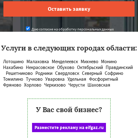
Даю согласие на обработку персональных данных
Услуги в следующих городах области:
Лотошино
Малаховка
Менделеевск
Михнево
Монино
Нахабино
Некрасовское
Обухово
Октябрьский
Правдинский
Решетниково
Родники
Свердловск
Северный
Софрино
Томилино
Тучково
Уваровка
Удельная
Фосфоритный
Фряново
Хорлово
Черкизово
Черусти
Шаховская
У Вас свой бизнес?
Разместите рекламу на eifgaz.ru