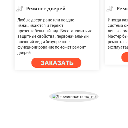
Ремонт дверей
Рем
Любые двери рано или поздно
Иногда ка
изнашиваются и теряют
система ок
презентабельный вид. Восстановить их
лишь слом
защитные свойства, первоначальный
Мастер быс
внешний вид и безупречное
ремонта за
функционирование поможет ремонт
эксплуата
дверей .
Работае
регио
Уваровка
Удель
Фряново
Хорлов
Шаховская