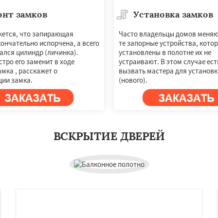
онт замков
Установка замков
жется, что запирающая
Часто владельцы домов меняю
ончательно испорчена, а всего
те запорные устройства, кото
ался цилиндр (личинка).
установлены в полотне их не
тро его заменит в ходе
устраивают. В этом случае ес
мка , расскажет о
вызвать мастера для установк
ции замка.
(нового).
×
×
ВСКРЫТИЕ ДВЕРЕЙ
м по
УЗНАТЬ ПОДРОБНЕЕ
нам
ная
Фосфоритный
о
Черкизово
Черусти