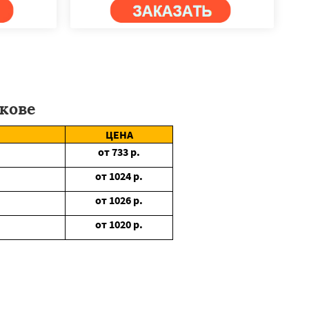
кове
ЦЕНА
от
733
р.
от
1024
р.
от
1026
р.
от
1020
р.