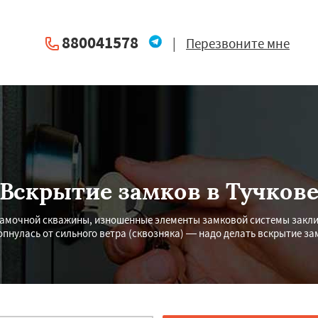
880041578
|
Перезвоните мне
Вскрытие замков в Тучков
з замочной скважины, изношенные элементы замковой системы закли
опнулась от сильного ветра (сквозняка) — надо делать вскрытие зам