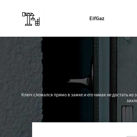
EifGaz
Ключ сломался прямо в замке и его никак не достать и
захл