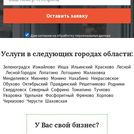
Даю согласие на обработку персональных данных
Услуги в следующих городах области:
Зеленоградск
Измайлово
Икша
Ильинский
Красково
Лесной
Лесной Городок
Лопатино
Лотошино
Малаховка
Менделеевск
Михнево
Монино
Нахабино
Некрасовское
Обухово
Октябрьский
Правдинский
Решетниково
Родники
Свердловск
Северный
Софрино
Томилино
Тучково
Уваровка
Удельная
Фосфоритный
Фряново
Хорлово
Черкизово
Черусти
Шаховская
У Вас свой бизнес?