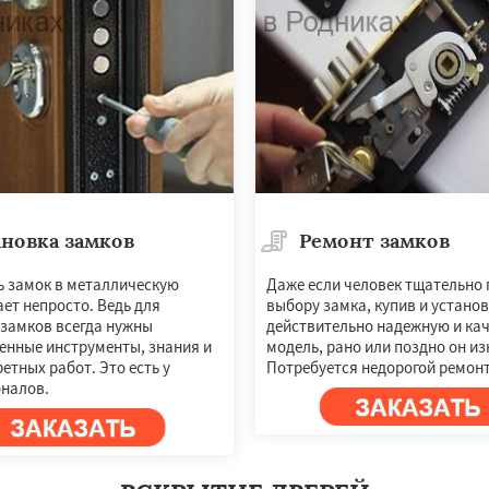
новка замков
Ремонт замков
×
×
ь замок в металлическую
Даже если человек тщательно 
ет непросто. Ведь для
выбору замка, купив и устано
м по
УЗНАТЬ ПОДРОБНЕЕ
 замков всегда нужны
действительно надежную и ка
нам
енные инструменты, знания и
модель, рано или поздно он из
етных работ. Это есть у
Потребуется недорогой ремонт
налов.
ерный
Софрино
во
Уваровка
Удельная
ряново
Хорлово
сти
Шаховская