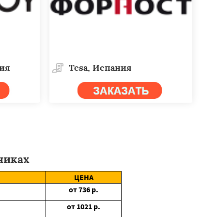
дия
Tesa, Испания
никах
ЦЕНА
от
736
р.
от
1021
р.