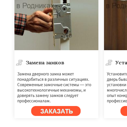
Замена замков
Уста
Замена дверного замка может
Установит
понадобиться в различных ситуациях.
дверь быва
Работае
Современные замочные системы — это
установки
регио
высокотехнологичные механизмы, и
многочисл
доверять замену замков следует
опыт конкр
профессионалам.
профессио
Свердловск
Сев
Томилино
Тучко
Фосфоритный
Ф
Черкизово
Черу