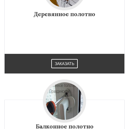
Деревянное полотно
×
×
Работаем по
УЗНАТЬ ПОДРОБНЕЕ
регионам
Решетниково
Родники
Свердловск
ЗАКАЗАТЬ
Северный
Софрино
Томилино
Тучково
Уваровка
Удельная
Фосфоритный
Фряново
Хорлово
Черкизово
Черусти
Шаховская
Даю согласие на обработку персональных данных
Балконное полотно