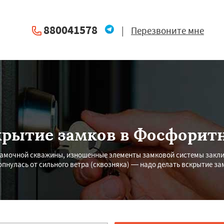
880041578
|
Перезвоните мне
крытие замков в Фосфорит
з замочной скважины, изношенные элементы замковой системы закли
опнулась от сильного ветра (сквозняка) — надо делать вскрытие зам