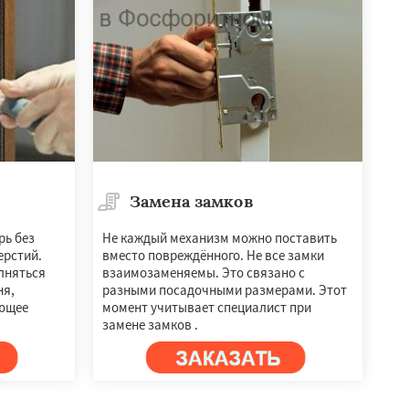
Замена замков
рь без
Не каждый механизм можно поставить
ерстий.
вместо повреждённого. Не все замки
лняться
взаимозаменяемы. Это связано с
ня,
разными посадочными размерами. Этот
ющее
момент учитывает специалист при
замене замков .