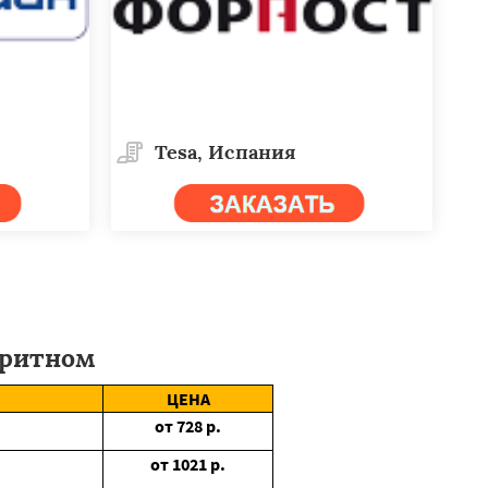
Tesa, Испания
ритном
ЦЕНА
от
728
р.
от
1021
р.