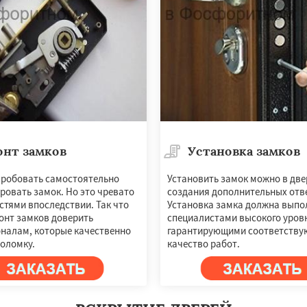
онт замков
Установка замков
×
×
робовать самостоятельно
Установить замок можно в две
ровать замок. Но это чревато
создания дополнительных отв
м по
УЗНАТЬ ПОДРОБНЕЕ
стями впоследствии. Так что
Установка замка должна выпо
нам
онт замков доверить
специалистами высокого уров
налам, которые качественно
гарантирующими соответству
поломку.
качество работ.
о
Черкизово
Черусти