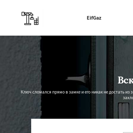
EifGaz
Вс
Ключ сломался прямо в замке и его никак не достать и
захл