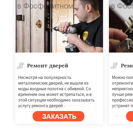
Ремонт дверей
Рем
Несмотря на популярность
Можно поп
металлических дверей, не вышли из
отремонти
Работае
моды входные полотна с обивкой. Со
неприятно
регио
временем она может истрепаться, и в
лучше рем
этой ситуации необходимо заказывать
профессио
услугу ремонта дверей .
устранят 
Фряново
Хорлов
Шаховская