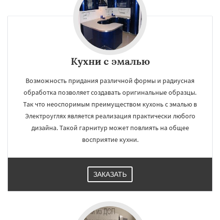
×
×
Работаем по
УЗНАТЬ ПОДРОБНЕЕ
Кухни с эмалью
регионам
Возможность придания различной формы и радиусная
обработка позволяет создавать оригинальные образцы.
Яхрома
Андреево
Белоомут
Бобров
Так что неоспоримым преимуществом кухонь с эмалью в
Богородское
Большие Вяземы
Быково
Электроуглях является реализация практически любого
Вербилки
Восход
Деденево
Жилево
дизайна. Такой гарнитур может повлиять на общее
Загорянский
Запрудная
Заречье
Зеленоградск
Измайлово
Икша
восприятие кухни.
Ильинский
Красково
Лесной
Даю согласие на обработку персональных данных
Лесной Городок
Лопатино
Лотошино
Малаховка
Менделеевск
Михнево
ЗАКАЗАТЬ
Монино
Нахабино
Некрасовское
Обухово
Октябрьский
Правдинский
Решетниково
Родники
Свердловск
Северный
Софрино
Томилино
Тучково
Уваровка