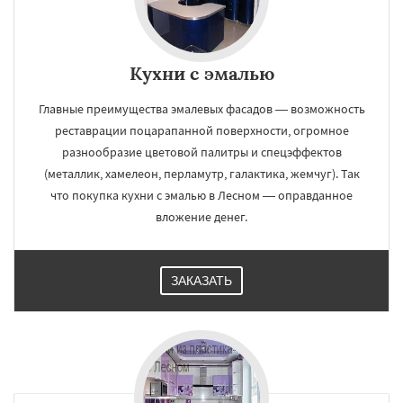
Кухни с эмалью
×
×
Работаем по
УЗНАТЬ ПОДРОБНЕЕ
Главные преимущества эмалевых фасадов — возможность
реставрации поцарапанной поверхности, огромное
регионам
разнообразие цветовой палитры и спецэффектов
(металлик, хамелеон, перламутр, галактика, жемчуг). Так
Лесной Городок
Лопатино
Лотошино
что покупка кухни с эмалью в Лесном — оправданное
Малаховка
Менделеевск
Михнево
вложение денег.
Монино
Нахабино
Некрасовское
Обухово
Октябрьский
Правдинский
Решетниково
Родники
Свердловск
Северный
Софрино
Томилино
Тучково
Даю согласие на обработку персональных данных
ЗАКАЗАТЬ
Уваровка
Удельная
Фосфоритный
Фряново
Хорлово
Черкизово
Черусти
Шаховская