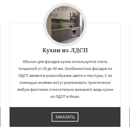
дники
Свердловск
Даю согласие на обработку персональных данных
ино
Томилино
Тучково
ная
Фосфоритный
о
Черкизово
Черусти
Кухни из ЛДСП
Обычно для фасадов кухни используется плита
толщиной от 20 до 40 мм. Особенностью фасадов из
ЛДСП является разнообразие цвета и текстуры. С их
помощью хозяева могут реализовать практически
любую фантазию относительно внешнего вида кухни
из ЛДСП в Икше.
ЗАКАЗАТЬ