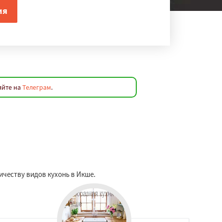
яйте на
Телеграм
.
ичеству видов кухонь в Икше.