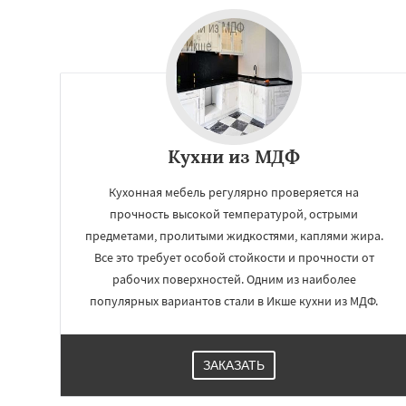
Решетниково
Ро
Северный
Софр
Уваровка
Удель
Фряново
Хорлов
Шаховская
Кухни из МДФ
Кухонная мебель регулярно проверяется на
прочность высокой температурой, острыми
предметами, пролитыми жидкостями, каплями жира.
Все это требует особой стойкости и прочности от
рабочих поверхностей. Одним из наиболее
популярных вариантов стали в Икше кухни из МДФ.
ЗАКАЗАТЬ