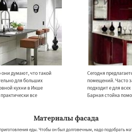
 они думают, что такой
Сегодня предлагает
×
×
тельно для больших
помещений. Часто з
м по
УЗНАТЬ ПОДРОБНЕЕ
овной кухни в Икше
подходит е для всех
нам
 практически все
Барная стойка помо
ково
Лесной
Лопатино
Лотошино
Материалы фасада
елеевск
Михнево
но
Некрасовское
 приготовления еды. Чтобы он был долговечным, надо подобрать ма
ьский
Правдинский