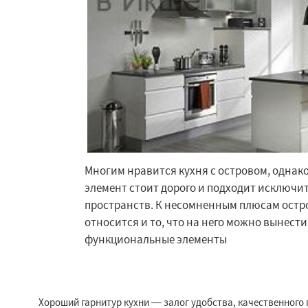
Многим нравится кухня с островом, однако
элемент стоит дорого и подходит исключи
Работае
пространств. К несомненным плюсам остр
регио
относится и то, что на него можно вынести
функциональные элементы
Ильинский
Крас
Лесной Городок
Малаховка
Менд
Монино
Нахаби
Хороший гарнитур кухни — залог удобства, качественного
Обухово
Октябр