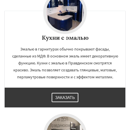
×
×
Работаем по
УЗНАТЬ ПОДРОБНЕЕ
Кухни с эмалью
регионам
Эмалью в гарнитурах обычно покрывают фасады,
сделанные из МДФ. В основном эмаль имеет декоративную
Решетниково
Родники
Свердловск
функцию. Кухни с эмалью в Правдинском смотрятся
Северный
Софрино
Томилино
Тучково
красиво. Эмаль позволяет создавать глянцевые, матовые,
Уваровка
Удельная
Фосфоритный
Фряново
Хорлово
Черкизово
Черусти
перламутровые поверхности и с эффектом металлик.
Шаховская
Даю согласие на обработку персональных данных
ЗАКАЗАТЬ