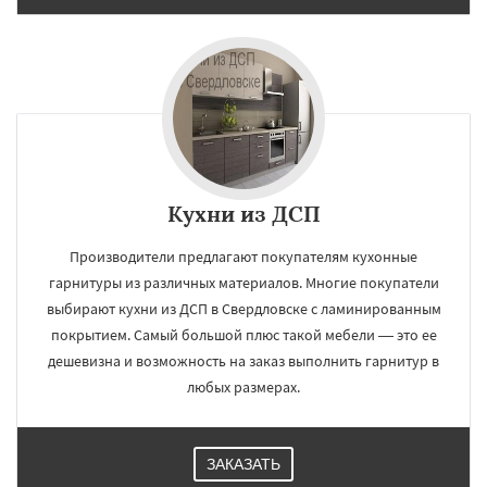
×
×
Работаем по
УЗНАТЬ ПОДРОБНЕЕ
регионам
Кухни из ДСП
Северный
Софрино
Томилино
Тучково
Уваровка
Удельная
Фосфоритный
Производители предлагают покупателям кухонные
Фряново
Хорлово
Черкизово
Черусти
гарнитуры из различных материалов. Многие покупатели
Шаховская
выбирают кухни из ДСП в Свердловске с ламинированным
Даю согласие на обработку персональных данных
покрытием. Самый большой плюс такой мебели — это ее
дешевизна и возможность на заказ выполнить гарнитур в
любых размерах.
ЗАКАЗАТЬ