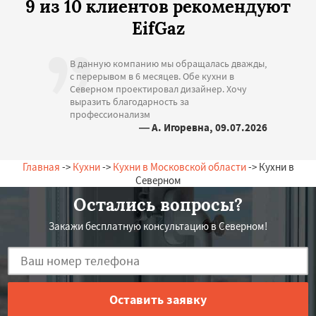
9 из 10 клиентов рекомендуют
EifGaz
В данную компанию мы обращалась дважды,
с перерывом в 6 месяцев. Обе кухни в
Северном проектировал дизайнер. Хочу
выразить благодарность за
профессионализм
— А. Игоревна, 09.07.2026
Россия, Северный, Садовая, 20
Главная
->
Кухни
->
Кухни в Московской области
-> Кухни в
Северном
Остались вопросы?
Закажи бесплатную консультацию в Северном!