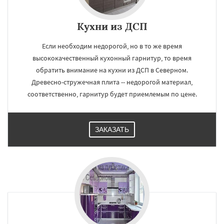
Кухни из ДСП
Если необходим недорогой, но в то же время
×
×
Работаем по
высококачественный кухонный гарнитур, то время
УЗНАТЬ ПОДРОБНЕЕ
обратить внимание на кухни из ДСП в Северном.
регионам
Древесно-стружечная плита -- недорогой материал,
соответственно, гарнитур будет приемлемым по цене.
Софрино
Томилино
Тучково
Уваровка
Удельная
Фосфоритный
Фряново
Хорлово
Черкизово
Черусти
ЗАКАЗАТЬ
Шаховская
Даю согласие на обработку персональных данных