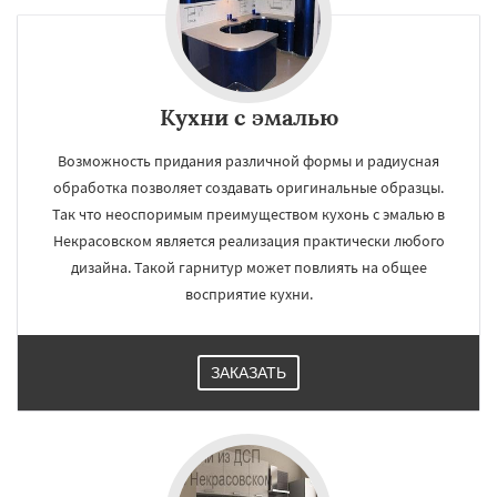
×
×
Кухни с эмалью
Работаем по
УЗНАТЬ ПОДРОБНЕЕ
Возможность придания различной формы и радиусная
регионам
обработка позволяет создавать оригинальные образцы.
Так что неоспоримым преимуществом кухонь с эмалью в
Обухово
Октябрьский
Правдинский
Некрасовском является реализация практически любого
Решетниково
Родники
Свердловск
дизайна. Такой гарнитур может повлиять на общее
Северный
Софрино
Томилино
Тучково
Уваровка
Удельная
Фосфоритный
восприятие кухни.
Фряново
Хорлово
Черкизово
Черусти
Шаховская
Даю согласие на обработку персональных данных
ЗАКАЗАТЬ