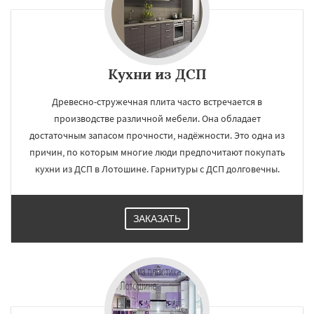
×
×
Кухни из ДСП
Работаем по
УЗНАТЬ ПОДРОБНЕЕ
Древесно-стружечная плита часто встречается в
регионам
производстве различной мебели. Она обладает
достаточным запасом прочности, надёжности. Это одна из
Малаховка
Менделеевск
Михнево
причин, по которым многие люди предпочитают покупать
Монино
Нахабино
Некрасовское
кухни из ДСП в Лотошине. Гарнитуры с ДСП долговечны.
Обухово
Октябрьский
Правдинский
Решетниково
Родники
Свердловск
Северный
Софрино
Томилино
Тучково
Уваровка
Удельная
Фосфоритный
Даю согласие на обработку персональных данных
ЗАКАЗАТЬ
Фряново
Хорлово
Черкизово
Черусти
Шаховская