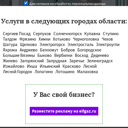
Даю согласие на обработку персональных данных
Услуги в следующих городах области:
Сергиев Посад
Серпухов
Солнечногорск
Купавна
Ступино
Талдом
Фрязино
Химки
Хотьково
Черноголовка
Чехов
Шатура
Щелково
Электрогорск
Электросталь
Электроугли
Яхрома
Андреево
Белоомут
Бобров
Богородское
Большие Вяземы
Быково
Вербилки
Восход
Деденево
Жилево
Загорянский
Запрудная
Заречье
Зеленоградск
Измайлово
Икша
Ильинский
Красково
Лесной
Лесной Городок
Лопатино
Лотошино
Малаховка
У Вас свой бизнес?
Разместите рекламу на eifgaz.ru