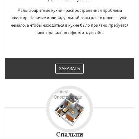
Работаем по
УЗНАТЬ ПОДРОБНЕЕ
регионам
Малогабаритные кухни - распространенная проблема
квартир. Наличие индивидуальной зоны для готовки — уже
немало, а чтобы находиться в кухне было приятно, требуется
Электроугли
Яхрома
Андреево
лишь правильно оформить дизайн.
Белоомут
Бобров
Богородское
Большие Вяземы
Быково
Вербилки
Восход
Деденево
Жилево
Загорянский
Запрудная
Заречье
Зеленоградск
Измайлово
Икша
Ильинский
Красково
Даю согласие на обработку персональных данных
Лесной
Лесной Городок
Лопатино
Лотошино
Малаховка
Менделеевск
ЗАКАЗАТЬ
Михнево
Монино
Нахабино
Некрасовское
Обухово
Октябрьский
Правдинский
Решетниково
Родники
Свердловск
Северный
Софрино
Томилино
Тучково
Спальни