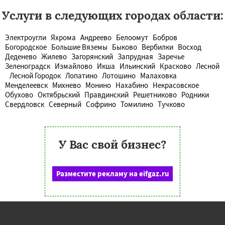
Услуги в следующих городах области:
Электроугли
Яхрома
Андреево
Белоомут
Бобров
Богородское
Большие Вяземы
Быково
Вербилки
Восход
Деденево
Жилево
Загорянский
Запрудная
Заречье
Зеленоградск
Измайлово
Икша
Ильинский
Красково
Лесной
Лесной Городок
Лопатино
Лотошино
Малаховка
Менделеевск
Михнево
Монино
Нахабино
Некрасовское
Обухово
Октябрьский
Правдинский
Решетниково
Родники
Свердловск
Северный
Софрино
Томилино
Тучково
У Вас свой бизнес?
Разместите рекламу на eifgaz.ru