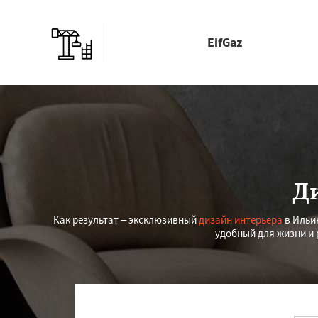
EifGaz
Д
Как результат – эксклюзивный
дизайн интерьера
в Ильи
удобный для жизни и 