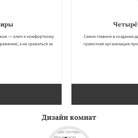
тиры
Четырё
ском — ключ к комфортному
Самое главное в создании 
ажению, а не сражаться за
грамотная организация про
×
×
м по
УЗНАТЬ ПОДРОБНЕЕ
нам
й
Лесной Городок
Дизайн комнат
ино
Малаховка
хнево
Монино
Нахабино
Обухово
Октябрьский
шетниково
Родники