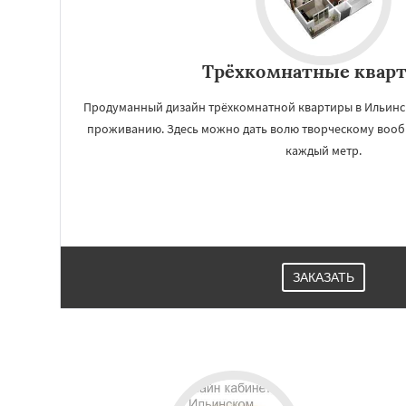
Трёхкомнатные квар
Продуманный дизайн трёхкомнатной квартиры в Ильин
проживанию. Здесь можно дать волю творческому вообр
каждый метр.
Работае
ЗАКАЗАТЬ
регио
Красково
Лесно
Лопатино
Лотош
Менделеевск
Ми
Некрасовское
Правдинский
Ре