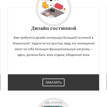
ерный
Софрино
Даю согласие на обработку персональных данных
во
Уваровка
Удельная
ряново
Хорлово
сти
Шаховская
Дизайн гостинной
Вам требуется дизайн интерьера большой гостиной в
Ильинском? Задача не из простых, ведь это помещение
несет на себе большую функциональную нагрузку –
здесь, должна быть зона отдыха, обеденная зона.
ЗАКАЗАТЬ