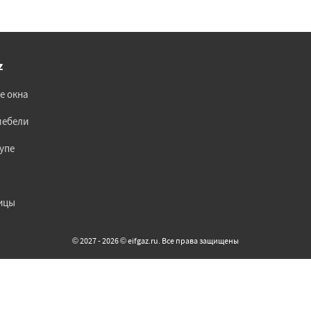
z
е окна
мебели
упе
ицы
© 2027 - 2026 © eifgaz.ru. Все права защищены