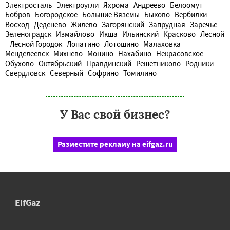
Электросталь
Электроугли
Яхрома
Андреево
Белоомут
Бобров
Богородское
Большие Вяземы
Быково
Вербилки
Восход
Деденево
Жилево
Загорянский
Запрудная
Заречье
Зеленоградск
Измайлово
Икша
Ильинский
Красково
Лесной
Лесной Городок
Лопатино
Лотошино
Малаховка
Менделеевск
Михнево
Монино
Нахабино
Некрасовское
Обухово
Октябрьский
Правдинский
Решетниково
Родники
Свердловск
Северный
Софрино
Томилино
У Вас свой бизнес?
Разместите рекламу на eifgaz.ru
EifGaz