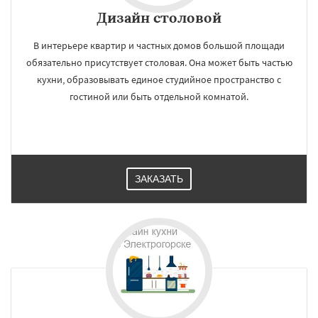
регионам
Дизайн cтоловой
В интерьере квартир и частных домов большой площади
Электросталь
Электроугли
Яхрома
Андреево
Белоомут
Бобров
обязательно присутствует столовая. Она может быть частью
Богородское
Большие Вяземы
Быково
кухни, образовывать единое студийное пространство с
Вербилки
Восход
Деденево
Жилево
гостиной или быть отдельной комнатой.
Загорянский
Запрудная
Заречье
Зеленоградск
Измайлово
Икша
Даю согласие на обработку персональных данных
Ильинский
Красково
Лесной
Лесной Городок
Лопатино
Лотошино
Малаховка
Менделеевск
Михнево
Монино
Нахабино
Некрасовское
ЗАКАЗАТЬ
Обухово
Октябрьский
Правдинский
Решетниково
Родники
Свердловск
Северный
Софрино
Томилино