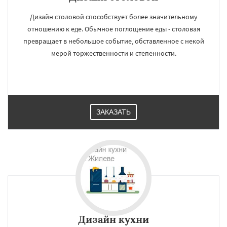
Работаем по
УЗНАТЬ ПОДРОБНЕЕ
регионам
Дизайн столовой способствует более значительному
отношению к еде. Обычное поглощение еды - столовая
превращает в небольшое событие, обставленное с некой
Загорянский
Запрудная
Заречье
мерой торжественности и степенности.
Зеленоградск
Измайлово
Икша
Ильинский
Красково
Лесной
Лесной Городок
Лопатино
Лотошино
Малаховка
Менделеевск
Михнево
Монино
Нахабино
Некрасовское
Даю согласие на обработку персональных данных
Обухово
Октябрьский
Правдинский
Решетниково
Родники
Свердловск
ЗАКАЗАТЬ
Северный
Софрино
Томилино
Тучково
Уваровка
Удельная
Фосфоритный
Фряново
Хорлово
Черкизово
Черусти
Шаховская
Дизайн кухни