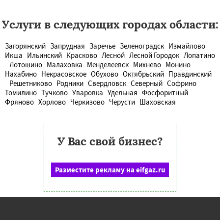
Услуги в следующих городах области:
Загорянский
Запрудная
Заречье
Зеленоградск
Измайлово
Икша
Ильинский
Красково
Лесной
Лесной Городок
Лопатино
Лотошино
Малаховка
Менделеевск
Михнево
Монино
Нахабино
Некрасовское
Обухово
Октябрьский
Правдинский
Решетниково
Родники
Свердловск
Северный
Софрино
Томилино
Тучково
Уваровка
Удельная
Фосфоритный
Фряново
Хорлово
Черкизово
Черусти
Шаховская
У Вас свой бизнес?
Разместите рекламу на eifgaz.ru