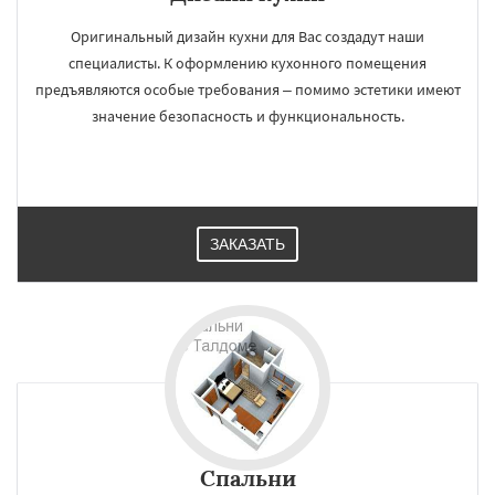
Оригинальный дизайн кухни для Вас создадут наши
Фрязино
Химки
Хотьково
специалисты. К оформлению кухонного помещения
Черноголовка
Чехов
Шатура
Щелково
предъявляются особые требования – помимо эстетики имеют
Электрогорск
Электросталь
Электроугли
Яхрома
Андреево
значение безопасность и функциональность.
Белоомут
Бобров
Богородское
Большие Вяземы
Быково
Вербилки
Даю согласие на обработку персональных данных
Восход
Деденево
Жилево
Загорянский
Запрудная
Заречье
Зеленоградск
Измайлово
Икша
Ильинский
Красково
Лесной
Лесной Городок
Лопатино
ЗАКАЗАТЬ
Лотошино
Малаховка
Менделеевск
Михнево
Монино
Нахабино
Некрасовское
Обухово
Спальни