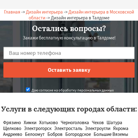
Главная
->
Дизайн интерьера
->
Дизайн интерьера в Московской
области
-> Дизайн интерьера в Талдоме
Остались вопросы?
Закажи бесплатную консультацию в Талдоме!
Даю согласие на обработку персональных данных
Услуги в следующих городах области:
Фрязино
Химки
Хотьково
Черноголовка
Чехов
Шатура
Щелково
Электрогорск
Электросталь
Электроугли
Яхрома
Андреево
Белоомут
Бобров
Богородское
Большие Вяземы