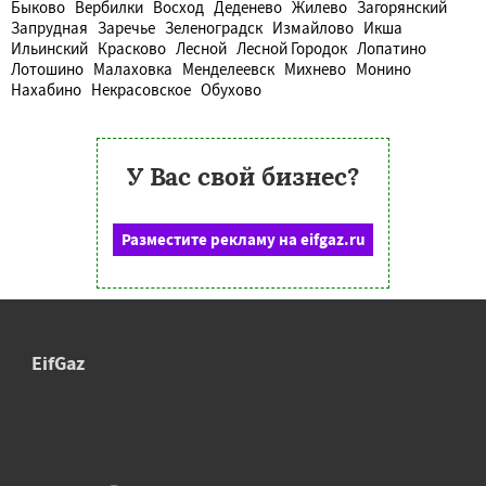
Быково
Вербилки
Восход
Деденево
Жилево
Загорянский
Запрудная
Заречье
Зеленоградск
Измайлово
Икша
Ильинский
Красково
Лесной
Лесной Городок
Лопатино
Лотошино
Малаховка
Менделеевск
Михнево
Монино
Нахабино
Некрасовское
Обухово
У Вас свой бизнес?
Разместите рекламу на eifgaz.ru
EifGaz