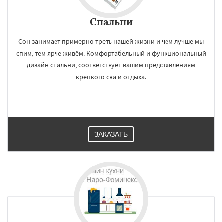
Работаем по
УЗНАТЬ ПОДРОБНЕЕ
регионам
Спальни
Сон занимает примерно треть нашей жизни и чем лучше мы
Ногинск
Одинцово
Озеры
спим, тем ярче живём. Комфортабельный и функциональный
Орехово-Зуево
Павловский Посад
дизайн спальни, соответствует вашим представлениям
Пересвет
Подольск
Протвино
Пушкино
Пущино
Раменское
Реутов
Рошаль
крепкого сна и отдыха.
Рузф
Сергиев Посад
Серпухов
Солнечногорск
Купавна
Ступино
Даю согласие на обработку персональных данных
Талдом
Фрязино
Химки
Хотьково
Черноголовка
Чехов
Шатура
Щелково
Электрогорск
Электросталь
Электроугли
Яхрома
Андреево
ЗАКАЗАТЬ
Белоомут
Бобров
Богородское
Большие Вяземы
Быково
Вербилки
Восход
Деденево