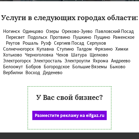
Услуги в следующих городах области:
Ногинск
Одинцово
Озеры
Орехово-Зуево
Павловский Посад
Пересвет
Подольск
Протвино
Пушкино
Пущино
Раменское
Реутов
Рошаль
Рузф
Сергиев Посад
Серпухов
Солнечногорск
Купавна
Ступино
Талдом
Фрязино
Химки
Хотьково
Черноголовка
Чехов
Шатура
Щелково
Электрогорск
Электросталь
Электроугли
Яхрома
Андреево
Белоомут
Бобров
Богородское
Большие Вяземы
Быково
Вербилки
Восход
Деденево
У Вас свой бизнес?
Разместите рекламу на eifgaz.ru