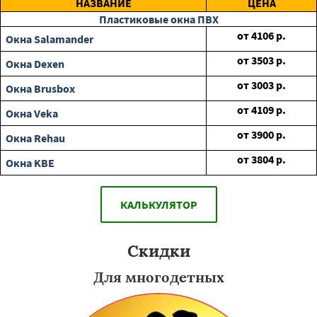
НАЗВАНИЕ
ЦЕНА
Пластиковые окна ПВХ
от
4106
р.
Окна Salamander
от
3503
р.
Окна Dexen
от
3003
р.
Окна Brusbox
от
4109
р.
Окна Veka
от
3900
р.
Окна Rehau
от
3804
р.
Окна KBE
КАЛЬКУЛЯТОР
Скидки
Для многодетных