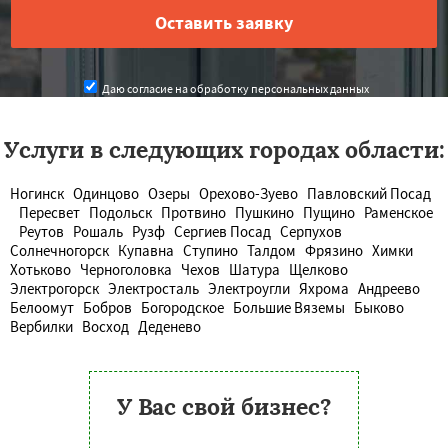
Даю согласие на обработку персональных данных
Услуги в следующих городах области:
Ногинск
Одинцово
Озеры
Орехово-Зуево
Павловский Посад
Пересвет
Подольск
Протвино
Пушкино
Пущино
Раменское
Реутов
Рошаль
Рузф
Сергиев Посад
Серпухов
Солнечногорск
Купавна
Ступино
Талдом
Фрязино
Химки
Хотьково
Черноголовка
Чехов
Шатура
Щелково
Электрогорск
Электросталь
Электроугли
Яхрома
Андреево
Белоомут
Бобров
Богородское
Большие Вяземы
Быково
Вербилки
Восход
Деденево
У Вас свой бизнес?