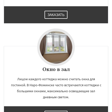
ЗАКАЗАТЬ
×
×
Работаем по
УЗНАТЬ ПОДРОБНЕЕ
регионам
Ногинск
Одинцово
Озеры
Орехово-Зуево
Павловский Посад
Окно в зал
Пересвет
Подольск
Протвино
Пушкино
Пущино
Раменское
Реутов
Рошаль
Лицом каждого коттеджа можно считать окна для
Рузф
Сергиев Посад
Серпухов
Солнечногорск
Купавна
Ступино
Даю согласие на обработку персональных данных
гостиной. В Наро-Фоминске часто встречаются коттеджи с
Талдом
Фрязино
Химки
Хотьково
большими окнами, максимально освещающие зал
Черноголовка
Чехов
Шатура
Щелково
дневным светом.
Электрогорск
Электросталь
Электроугли
Яхрома
Андреево
Белоомут
Бобров
Богородское