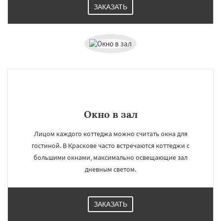
ЗАКАЗАТЬ
×
×
Работаем по
УЗНАТЬ ПОДРОБНЕЕ
регионам
Лесной
Лесной Городок
Лопатино
Лотошино
Малаховка
Менделеевск
Окно в зал
Михнево
Монино
Нахабино
Некрасовское
Обухово
Октябрьский
Лицом каждого коттеджа можно считать окна для
Правдинский
Решетниково
Родники
Свердловск
Северный
Софрино
Даю согласие на обработку персональных данных
гостиной. В Краскове часто встречаются коттеджи с
Томилино
Тучково
Уваровка
Удельная
большими окнами, максимально освещающие зал
Фосфоритный
Фряново
Хорлово
дневным светом.
Черкизово
Черусти
Шаховская
ЗАКАЗАТЬ