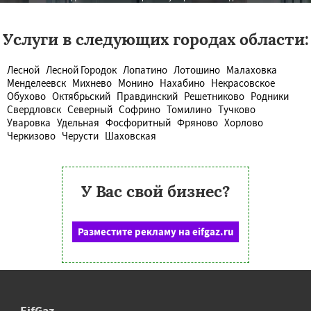
Услуги в следующих городах области:
Лесной
Лесной Городок
Лопатино
Лотошино
Малаховка
Менделеевск
Михнево
Монино
Нахабино
Некрасовское
Обухово
Октябрьский
Правдинский
Решетниково
Родники
Свердловск
Северный
Софрино
Томилино
Тучково
Уваровка
Удельная
Фосфоритный
Фряново
Хорлово
Черкизово
Черусти
Шаховская
У Вас свой бизнес?
Разместите рекламу на eifgaz.ru
EifGaz