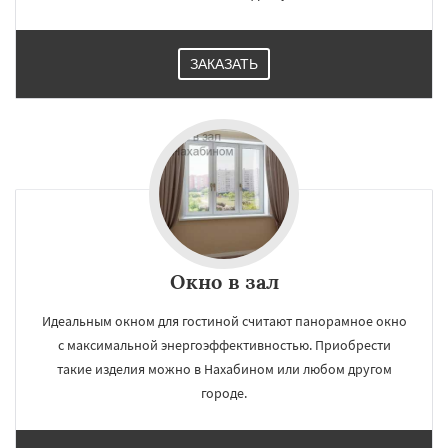
ЗАКАЗАТЬ
×
×
Работаем по
УЗНАТЬ ПОДРОБНЕЕ
регионам
Некрасовское
Обухово
Октябрьский
Правдинский
Решетниково
Родники
Свердловск
Северный
Софрино
Томилино
Тучково
Уваровка
Удельная
Фосфоритный
Фряново
Хорлово
Окно в зал
Черкизово
Черусти
Шаховская
Даю согласие на обработку персональных данных
Идеальным окном для гостиной считают панорамное окно
с максимальной энергоэффективностью. Приобрести
такие изделия можно в Нахабином или любом другом
городе.