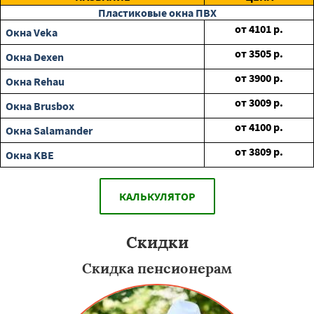
Пластиковые окна ПВХ
от
4101
р.
Окна Veka
от
3505
р.
Окна Dexen
от
3900
р.
Окна Rehau
от
3009
р.
Окна Brusbox
от
4100
р.
Окна Salamander
от
3809
р.
Окна KBE
КАЛЬКУЛЯТОР
Скидки
Скидка пенсионерам