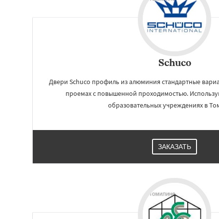
Schuco
Двери Schuco профиль из алюминия стандартные вариа
проемах с повышенной проходимостью. Использу
образовательных учреждениях в То
Работае
ЗАКАЗАТЬ
регио
Тучково
Уваров
Фосфоритный
Ф
Черкизово
Черу