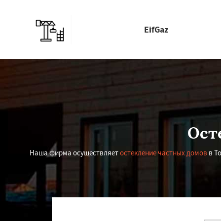
EifGaz
Ост
Наша фирма осуществляет
остекление частных домов
в То