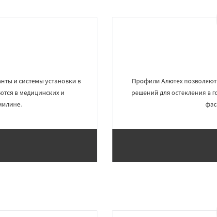
нты и системы установки в
Профили Алютех позволяют 
ются в медицинских и
решений для остекления в го
милине.
фас
×
×
м по
УЗНАТЬ ПОДРОБНЕЕ
нам
ка
Удельная
ряново
Хорлово
сти
Шаховская