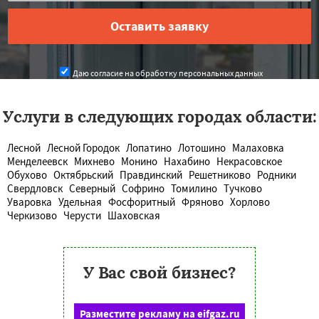
Даю согласие на обработку персональных данных
Услуги в следующих городах области:
Лесной
Лесной Городок
Лопатино
Лотошино
Малаховка
Менделеевск
Михнево
Монино
Нахабино
Некрасовское
Обухово
Октябрьский
Правдинский
Решетниково
Родники
Свердловск
Северный
Софрино
Томилино
Тучково
Уваровка
Удельная
Фосфоритный
Фряново
Хорлово
Черкизово
Черусти
Шаховская
У Вас свой бизнес?
Разместите рекламу на eifgaz.ru