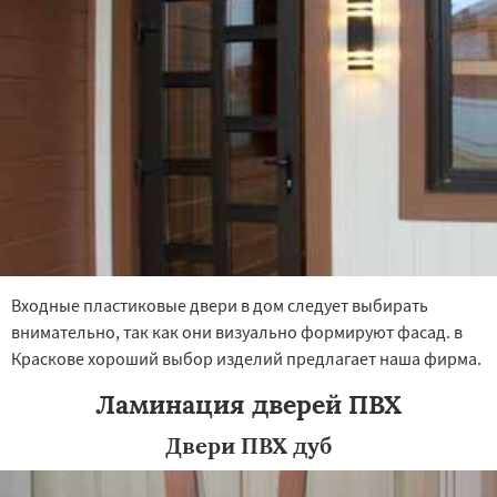
×
×
Работаем по
УЗНАТЬ ПОДРОБНЕЕ
регионам
Лесной
Лесной Городок
Лопатино
Лотошино
Малаховка
Менделеевск
Михнево
Монино
Нахабино
Некрасовское
Обухово
Октябрьский
Входные пластиковые двери в дом следует выбирать
Правдинский
Решетниково
Родники
внимательно, так как они визуально формируют фасад. в
Свердловск
Северный
Софрино
Даю согласие на обработку персональных данных
Краскове хороший выбор изделий предлагает наша фирма.
Томилино
Тучково
Уваровка
Удельная
Фосфоритный
Фряново
Хорлово
Ламинация дверей ПВХ
Черкизово
Черусти
Шаховская
Двери ПВХ дуб