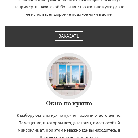
Например, в Шаховской большинство жильцов уже давно
не использует широкие подоконники в доме.
×
×
Работаем по
УЗНАТЬ ПОДРОБНЕЕ
ЗАКАЗАТЬ
регионам
Даю согласие на обработку персональных данных
Окно на кухню
К выбору окна на кухню нужно подойти ответственно.
Помещение, в котором всегда готовят, имеет особый
микроклимат. При этом неважно где вы находитесь, в
Шаховской или другом городе.