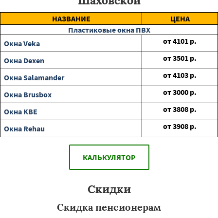
Шаховской
НАЗВАНИЕ
ЦЕНА
Пластиковые окна ПВХ
от
4101
р.
Окна Veka
от
3501
р.
Окна Dexen
от
4103
р.
Окна Salamander
от
3000
р.
Окна Brusbox
от
3808
р.
Окна KBE
от
3908
р.
Окна Rehau
КАЛЬКУЛЯТОР
Скидки
Скидка пенсионерам