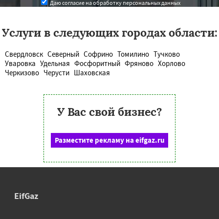
Даю согласие на обработку персональных данных
Услуги в следующих городах области:
Свердловск
Северный
Софрино
Томилино
Тучково
Уваровка
Удельная
Фосфоритный
Фряново
Хорлово
Черкизово
Черусти
Шаховская
У Вас свой бизнес?
Разместите рекламу на eifgaz.ru
EifGaz