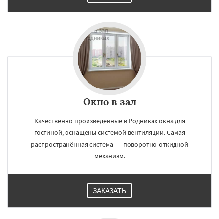
×
×
Работаем по
УЗНАТЬ ПОДРОБНЕЕ
регионам
Свердловск
Северный
Софрино
Томилино
Тучково
Уваровка
Удельная
Окно в зал
Фосфоритный
Фряново
Хорлово
Черкизово
Черусти
Шаховская
Качественно произведённые в Родниках окна для
гостиной, оснащены системой вентиляции. Самая
Даю согласие на обработку персональных данных
распространённая система — поворотно-откидной
механизм.
ЗАКАЗАТЬ