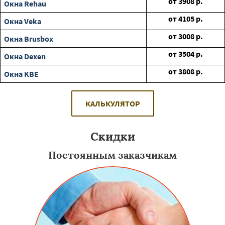
от
3908
р.
Окна Rehau
от
4105
р.
Окна Veka
от
3008
р.
Окна Brusbox
от
3504
р.
Окна Dexen
от
3808
р.
Окна KBE
КАЛЬКУЛЯТОР
Скидки
Постоянным заказчикам