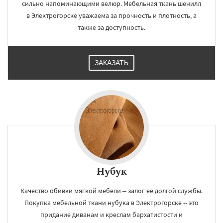
сильно напоминающими велюр. Мебельная ткань шенилл
в Электрогорске уважаема за прочность и плотность, а
также за доступность.
×
×
Работаем по
УЗНАТЬ ПОДРОБНЕЕ
ЗАКАЗАТЬ
регионам
Электросталь
Электроугли
Яхрома
Андреево
Белоомут
Бобров
Богородское
Большие Вяземы
Быково
Вербилки
Восход
Деденево
Жилево
Загорянский
Запрудная
Заречье
Зеленоградск
Измайлово
Икша
Даю согласие на обработку персональных данных
Ильинский
Красково
Лесной
Лесной Городок
Лопатино
Лотошино
Нубук
Малаховка
Менделеевск
Михнево
Монино
Нахабино
Некрасовское
Качество обивки мягкой мебели – залог её долгой службы.
Обухово
Октябрьский
Правдинский
Покупка мебельной ткани нубука в Электрогорске -- это
Решетниково
Родники
Свердловск
придание диванам и креслам бархатистости и
Северный
Софрино
Томилино