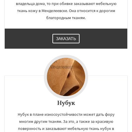
владельца дома, то при обивке заказывают мебельную
ткань кожу в Менделеевске. Она относится к дорогим
благородным тканям.
×
×
Работаем по
УЗНАТЬ ПОДРОБНЕЕ
ЗАКАЗАТЬ
регионам
Михнево
Монино
Нахабино
Некрасовское
Обухово
Октябрьский
Правдинский
Решетниково
Родники
Свердловск
Северный
Софрино
Томилино
Тучково
Уваровка
Удельная
Фосфоритный
Фряново
Хорлово
Даю согласие на обработку персональных данных
Черкизово
Черусти
Шаховская
Нубук
Нубук в плане износоустойчивости может дать фору
многим другим тканям. За это, а также за красивую
поверхность и заказывают мебельную ткань нубук в