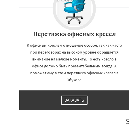
Перетяжка офисных кресел
К офисным креслам отношение особое, так как часто
при переговорах на высоком уровне обращается
внимание на мелкие моменты. То есть кресло в
офисе должно быть презентабельным всегда. А
поможет ему в этом перетяжка офисных кресел в
Обухове.
Работае
регио
ЗАКАЗАТЬ
Октябрьский
Пр
Родники
Свердл
Томилино
Тучк
Фосфоритный
Ф
Черкизово
Черу