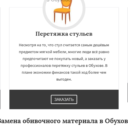
Перетяжка стульев
Несмотря на то, что стул считается самым дешёвым
предметом мягкой мебели, многие люди всё равно
предпочитают не покупать новый, а заказать у
профессионалов перетяжку стульев в Обухове. В
плане экономии финансов такой ход более чем
×
×
выгоден.
м по
УЗНАТЬ ПОДРОБНЕЕ
нам
ЗАКАЗАТЬ
авдинский
Решетниково
овск
Северный
Софрино
ово
Уваровка
Удельная
Замена обивочного материала в Обухов
ряново
Хорлово
сти
Шаховская