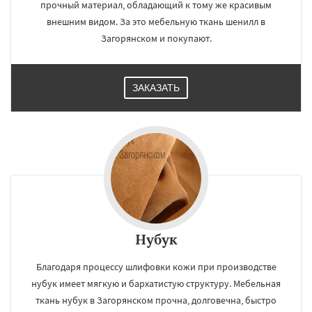
прочный материал, обладающий к тому же красивым
внешним видом. За это мебельную ткань шенилл в
Загорянском и покупают.
×
×
Работаем по
УЗНАТЬ ПОДРОБНЕЕ
ЗАКАЗАТЬ
регионам
Запрудная
Заречье
Зеленоградск
Измайлово
Икша
Ильинский
Красково
Лесной
Лесной Городок
Лопатино
Лотошино
Малаховка
Менделеевск
Михнево
Монино
Нахабино
Некрасовское
Обухово
Октябрьский
Даю согласие на обработку персональных данных
Правдинский
Решетниково
Родники
Свердловск
Северный
Софрино
Нубук
Томилино
Тучково
Уваровка
Удельная
Фосфоритный
Фряново
Хорлово
Благодаря процессу шлифовки кожи при производстве
Черкизово
Черусти
Шаховская
нубук имеет мягкую и бархатистую структуру. Мебельная
ткань нубук в Загорянском прочна, долговечна, быстро