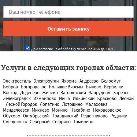
Даю согласие на обработку персональных данных
Услуги в следующих городах области:
Электросталь
Электроугли
Яхрома
Андреево
Белоомут
Бобров
Богородское
Большие Вяземы
Быково
Вербилки
Восход
Деденево
Жилево
Загорянский
Запрудная
Заречье
Зеленоградск
Измайлово
Икша
Ильинский
Красково
Лесной
Лесной Городок
Лопатино
Лотошино
Малаховка
Менделеевск
Михнево
Монино
Нахабино
Некрасовское
Обухово
Октябрьский
Правдинский
Решетниково
Родники
Свердловск
Северный
Софрино
Томилино