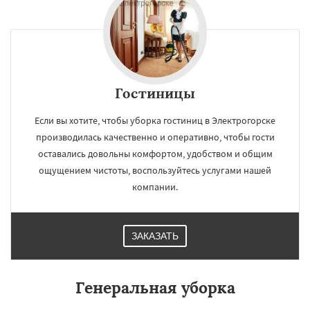
Гостиницы
Если вы хотите, чтобы уборка гостиниц в Электрогорске
×
×
производилась качественно и оперативно, чтобы гости
Работаем по
УЗНАТЬ ПОДРОБНЕЕ
оставались довольны комфортом, удобством и общим
регионам
ощущением чистоты, воспользуйтесь услугами нашей
компании.
Электросталь
Электроугли
Яхрома
Андреево
Белоомут
Бобров
Богородское
Большие Вяземы
Быково
ЗАКАЗАТЬ
Вербилки
Восход
Деденево
Жилево
Загорянский
Запрудная
Заречье
Зеленоградск
Измайлово
Икша
Даю согласие на обработку персональных данных
Ильинский
Красково
Лесной
Генеральная уборка
Лесной Городок
Лопатино
Лотошино
Малаховка
Менделеевск
Михнево