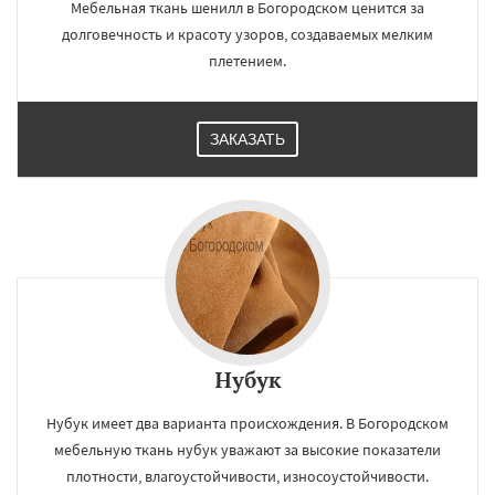
Мебельная ткань шенилл в Богородском ценится за
долговечность и красоту узоров, создаваемых мелким
плетением.
×
×
Работаем по
УЗНАТЬ ПОДРОБНЕЕ
ЗАКАЗАТЬ
регионам
Большие Вяземы
Быково
Вербилки
Восход
Деденево
Жилево
Загорянский
Запрудная
Заречье
Зеленоградск
Измайлово
Икша
Ильинский
Красково
Лесной
Лесной Городок
Лопатино
Лотошино
Малаховка
Менделеевск
Даю согласие на обработку персональных данных
Михнево
Монино
Нахабино
Некрасовское
Обухово
Октябрьский
Нубук
Правдинский
Решетниково
Родники
Свердловск
Северный
Софрино
Нубук имеет два варианта происхождения. В Богородском
Томилино
Тучково
Уваровка
Удельная
мебельную ткань нубук уважают за высокие показатели
Фосфоритный
Фряново
Хорлово
плотности, влагоустойчивости, износоустойчивости.
Черкизово