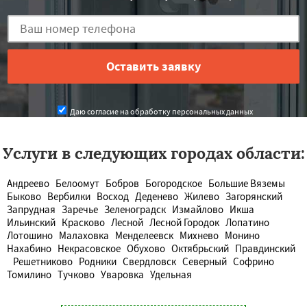
Даю согласие на обработку персональных данных
Услуги в следующих городах области:
Андреево
Белоомут
Бобров
Богородское
Большие Вяземы
Быково
Вербилки
Восход
Деденево
Жилево
Загорянский
Запрудная
Заречье
Зеленоградск
Измайлово
Икша
Ильинский
Красково
Лесной
Лесной Городок
Лопатино
Лотошино
Малаховка
Менделеевск
Михнево
Монино
Нахабино
Некрасовское
Обухово
Октябрьский
Правдинский
Решетниково
Родники
Свердловск
Северный
Софрино
Томилино
Тучково
Уваровка
Удельная