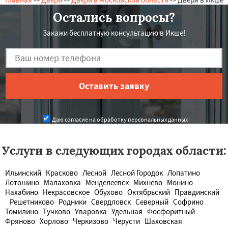
Остались вопросы?
Закажи бесплатную консультацию в Икше!
Даю согласие на обработку персональных данных
Услуги в следующих городах области:
Ильинский
Красково
Лесной
Лесной Городок
Лопатино
Лотошино
Малаховка
Менделеевск
Михнево
Монино
Нахабино
Некрасовское
Обухово
Октябрьский
Правдинский
Решетниково
Родники
Свердловск
Северный
Софрино
Томилино
Тучково
Уваровка
Удельная
Фосфоритный
Фряново
Хорлово
Черкизово
Черусти
Шаховская