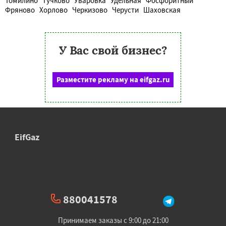
Томилино
Тучково
Уваровка
Удельная
Фосфоритный
Фряново
Хорлово
Черкизово
Черусти
Шаховская
У Вас свой бизнес?
Разместите рекламу на eifgaz.ru
EifGaz
880041578
Принимаем заказы с 9:00 до 21:00