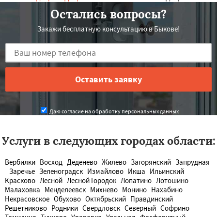
Остались вопросы?
Закажи бесплатную консультацию в Быкове!
Даю согласие на обработку персональных данных
Услуги в следующих городах области:
Вербилки
Восход
Деденево
Жилево
Загорянский
Запрудная
Заречье
Зеленоградск
Измайлово
Икша
Ильинский
Красково
Лесной
Лесной Городок
Лопатино
Лотошино
Малаховка
Менделеевск
Михнево
Монино
Нахабино
Некрасовское
Обухово
Октябрьский
Правдинский
Решетниково
Родники
Свердловск
Северный
Софрино