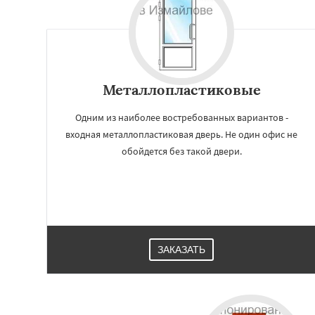
Решетниково
Ро
Северный
Софр
Уваровка
Удель
Фряново
Хорлов
Шаховская
Металлопластиковые
Одним из наиболее востребованных вариантов -
входная металлопластиковая дверь. Не один офис не
обойдется без такой двери.
ЗАКАЗАТЬ