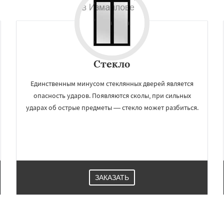
дники
Свердловск
Даю согласие на обработку персональных данных
ино
Томилино
Тучково
ная
Фосфоритный
о
Черкизово
Черусти
Стекло
Единственным минусом стеклянных дверей является
опасность ударов. Появляются сколы, при сильных
ударах об острые предметы — стекло может разбиться.
ЗАКАЗАТЬ