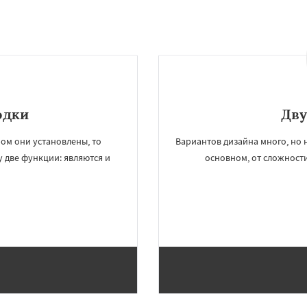
одки
Дву
ром они установлены, то
Вариантов дизайна много, но 
 две функции: являются и
основном, от сложност