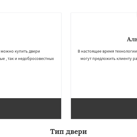
Ал
я можно купить двери
В настоящее время технологи
е , так и недобросовестных
могут предложить клиенту р
Тип двери