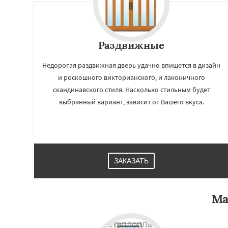
Раздвижные
Недорогая раздвижная дверь удачно впишется в дизайн
и роскошного викторианского, и лаконичного
скандинавского стиля. Насколько стильным будет
выбранный вариант, зависит от Вашего вкуса.
Работае
регио
ЗАКАЗАТЬ
Икша
Ильинский
Лесной Городок
Ма
Малаховка
Менд
Монино
Нахаби
Обухово
Октябр