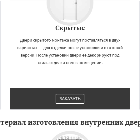
Скрытые
Двери скрытого монтажа могут поставляться в двух
вариантах — для отделки после установки и в готовой
версии. После установки двери ее декорируют под
стиль отделки стен в помещении.
×
×
м по
УЗНАТЬ ПОДРОБНЕЕ
нам
ЗАКАЗАТЬ
Красково
Лесной
Лопатино
Лотошино
териал изготовления внутренних две
елеевск
Михнево
но
Некрасовское
ьский
Правдинский