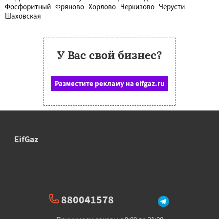
Фосфоритный
Фряново
Хорлово
Черкизово
Черусти
Шаховская
У Вас свой бизнес?
Разместите рекламу на eifgaz.ru
EifGaz
880041578