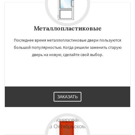
×
×
Работаем по
УЗНАТЬ ПОДРОБНЕЕ
регионам
Металлопластиковые
Последнее время металлопластиковые двери пользуются
Правдинский
Решетниково
Родники
большой популярностью. Когда решили заменить старую
Свердловск
Северный
Софрино
Томилино
Тучково
Уваровка
Удельная
дверь на новую, сделайте свой выбор.
Фосфоритный
Фряново
Хорлово
Черкизово
Черусти
Шаховская
Даю согласие на обработку персональных данных
ЗАКАЗАТЬ