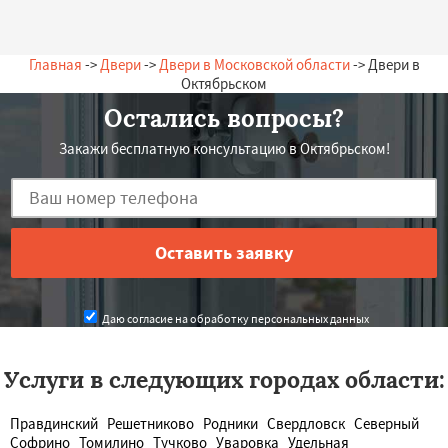
Главная
->
Двери
->
Двери в Московской области
-> Двери в
Октябрьском
Остались вопросы?
Закажи бесплатную консультацию в Октябрьском!
Даю согласие на обработку персональных данных
Услуги в следующих городах области:
Правдинский
Решетниково
Родники
Свердловск
Северный
Софрино
Томилино
Тучково
Уваровка
Удельная