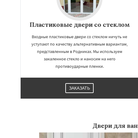
Пластиковые двери со стеклом
Входные пластиковые двери со стеклом ничуть не
уступают по качеству альтернативным вариантам,
представленным в Родниках. Мы используем
закаленное стекло и наносим на него
противоударные пленки.
Работае
ЗАКАЗАТЬ
регио
Свердловск
Сев
Томилино
Тучко
Фосфоритный
Ф
Двери для ва
Черкизово
Черу