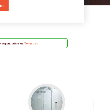
 направляйте на
Телеграм
.