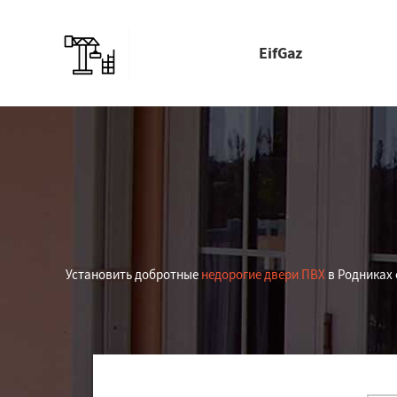
EifGaz
Установить добротные
недорогие двери ПВХ
в Родниках 