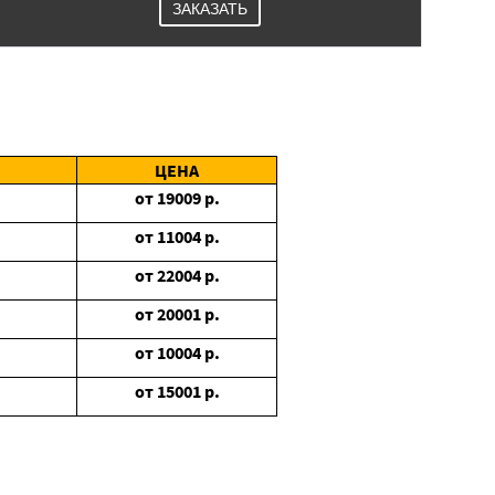
ЗАКАЗАТЬ
ЦЕНА
от
19009
р.
от
11004
р.
от
22004
р.
от
20001
р.
от
10004
р.
от
15001
р.