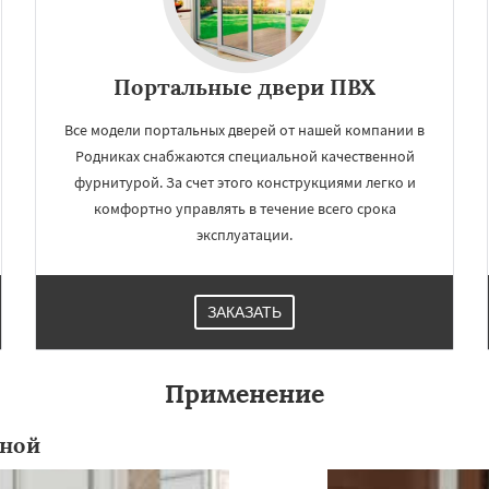
Портальные двери ПВХ
Все модели портальных дверей от нашей компании в
Родниках снабжаются специальной качественной
фурнитурой. За счет этого конструкциями легко и
комфортно управлять в течение всего срока
эксплуатации.
×
×
м по
УЗНАТЬ ПОДРОБНЕЕ
ЗАКАЗАТЬ
нам
Применение
ерный
Софрино
во
Уваровка
Удельная
ряново
Хорлово
нной
сти
Шаховская