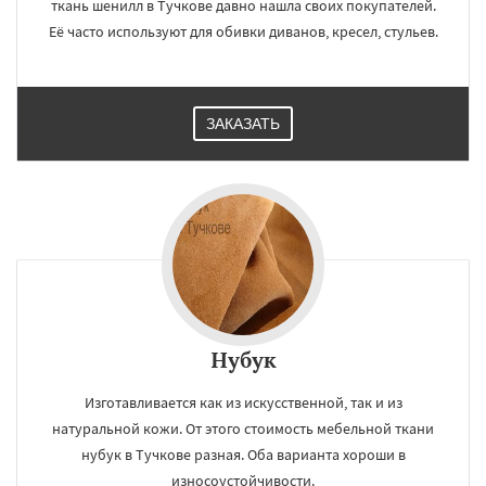
ткань шенилл в Тучкове давно нашла своих покупателей.
Её часто используют для обивки диванов, кресел, стульев.
×
×
Работаем по
ЗАКАЗАТЬ
УЗНАТЬ ПОДРОБНЕЕ
регионам
Уваровка
Удельная
Фосфоритный
Фряново
Хорлово
Черкизово
Черусти
Шаховская
Даю согласие на обработку персональных данных
Нубук
Изготавливается как из искусственной, так и из
натуральной кожи. От этого стоимость мебельной ткани
нубук в Тучкове разная. Оба варианта хороши в
износоустойчивости.