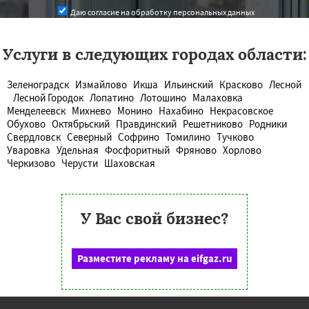
Даю согласие на обработку персональных данных
Услуги в следующих городах области:
Зеленоградск
Измайлово
Икша
Ильинский
Красково
Лесной
Лесной Городок
Лопатино
Лотошино
Малаховка
Менделеевск
Михнево
Монино
Нахабино
Некрасовское
Обухово
Октябрьский
Правдинский
Решетниково
Родники
Свердловск
Северный
Софрино
Томилино
Тучково
Уваровка
Удельная
Фосфоритный
Фряново
Хорлово
Черкизово
Черусти
Шаховская
У Вас свой бизнес?
Разместите рекламу на eifgaz.ru