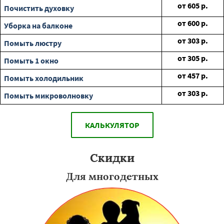
от
605
р.
Почистить духовку
от
600
р.
Уборка на балконе
от
303
р.
Помыть люстру
от
305
р.
Помыть 1 окно
от
457
р.
Помыть холодильник
от
303
р.
Помыть микроволновку
КАЛЬКУЛЯТОР
Скидки
Для многодетных