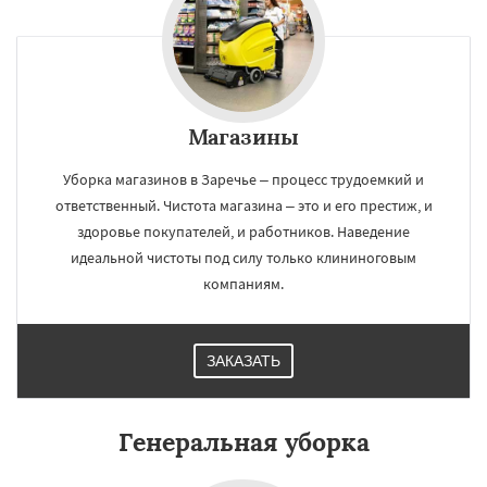
Магазины
×
×
Работаем по
УЗНАТЬ ПОДРОБНЕЕ
Уборка магазинов в Заречье – процесс трудоемкий и
регионам
ответственный. Чистота магазина – это и его престиж, и
здоровье покупателей, и работников. Наведение
Зеленоградск
Измайлово
Икша
идеальной чистоты под силу только клининоговым
Ильинский
Красково
Лесной
компаниям.
Лесной Городок
Лопатино
Лотошино
Малаховка
Менделеевск
Михнево
Монино
Нахабино
Некрасовское
Обухово
Октябрьский
Правдинский
Даю согласие на обработку персональных данных
ЗАКАЗАТЬ
Решетниково
Родники
Свердловск
Северный
Софрино
Томилино
Тучково
Уваровка
Удельная
Фосфоритный
Генеральная уборка
Фряново
Хорлово
Черкизово
Черусти
Шаховская