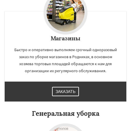
×
×
Магазины
Работаем по
УЗНАТЬ ПОДРОБНЕЕ
регионам
Быстро и оперативно выполняем срочный одноразовый
заказ по уборке магазинов в Родниках, в основном
хозяева торговых площадей обращаются к нам для
Свердловск
Северный
Софрино
Томилино
Тучково
Уваровка
Удельная
организации их регулярного обслуживания.
Фосфоритный
Фряново
Хорлово
Черкизово
Черусти
Шаховская
ЗАКАЗАТЬ
Даю согласие на обработку персональных данных
Генеральная уборка