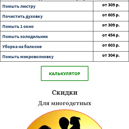
от
309
р.
Помыть люстру
от
605
р.
Почистить духовку
от
309
р.
Помыть 1 окно
от
454
р.
Помыть холодильник
от
603
р.
Уборка на балконе
от
304
р.
Помыть микроволновку
КАЛЬКУЛЯТОР
Скидки
Для многодетных