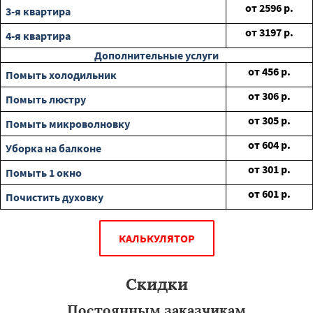
от
2596
р.
3-я квартира
от
3197
р.
4-я квартира
Дополнительные услуги
от
456
р.
Помыть холодильник
от
306
р.
Помыть люстру
от
305
р.
Помыть микроволновку
от
604
р.
Уборка на балконе
от
301
р.
Помыть 1 окно
от
601
р.
Почистить духовку
КАЛЬКУЛЯТОР
Скидки
Постоянным заказчикам