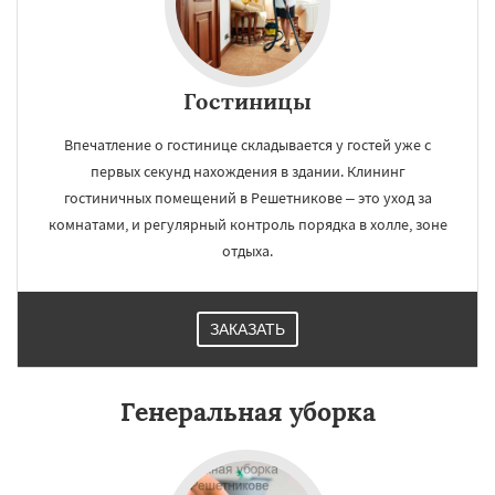
Гостиницы
Впечатление о гостинице складывается у гостей уже с
×
×
первых секунд нахождения в здании. Клининг
Работаем по
УЗНАТЬ ПОДРОБНЕЕ
гостиничных помещений в Решетникове – это уход за
регионам
комнатами, и регулярный контроль порядка в холле, зоне
отдыха.
Родники
Свердловск
Северный
Софрино
Томилино
Тучково
Уваровка
Удельная
Фосфоритный
Фряново
ЗАКАЗАТЬ
Хорлово
Черкизово
Черусти
Шаховская
Даю согласие на обработку персональных данных
Генеральная уборка