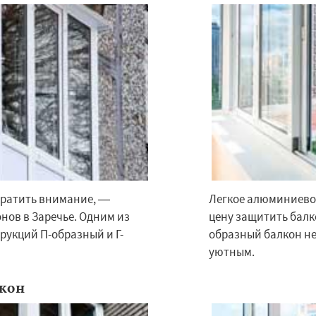
×
×
м по
братить внимание, —
Легкое алюминиевое
УЗНАТЬ ПОДРОБНЕЕ
нов в Заречье. Одним из
цену защитить балко
нам
рукций П-образный и Г-
образный балкон не
уютным.
майлово
Икша
ково
Лесной
Лопатино
Лотошино
кон
елеевск
Михнево
но
Некрасовское