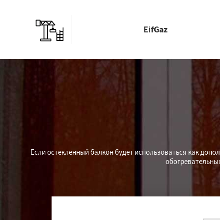
EifGaz
Если остекленный балкон будет использоваться как допо
обогревательных