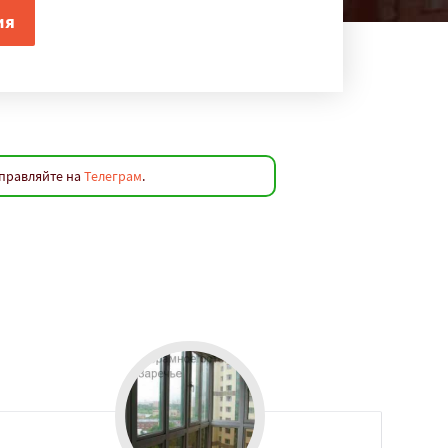
аправляйте на
Телеграм
.