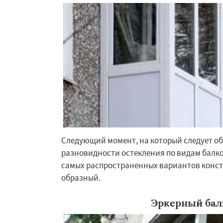
Работае
Следующий момент, на который следует о
разновидности остекления по видам балко
регио
самых распространенных вариантов конст
образный.
Зеленоградск
Из
Ильинский
Крас
Лесной Городок
Эркерный бал
Малаховка
Менд
Монино
Нахаби