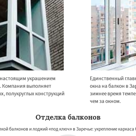
ьский
Правдинский
Даю согласие на обработку персональных данных
дники
Свердловск
ино
Томилино
Тучково
ная
Фосфоритный
о
Черкизово
Черусти
т настоящим украшением
Единственный главн
х. Компания выполняет
окна на балкон в За
х, полукруглых конструкций
зимнее время темпер
чем за окном.
Отделка балконов
ой балконов и лоджий «под ключ» в Заречье: укрепление каркаса 