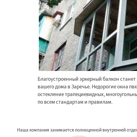
Обухово
Октябр
Решетниково
Ро
Северный
Софр
Уваровка
Удель
Фряново
Хорлов
Шаховская
Благоустроенный эркерный балкон стане
вашего дома в Заречье. Недорогие окна пв
остекление трапециевидных, многоугольны
по всем стандартам и правилам.
Наша компания занимается полноценной внутренней отделк