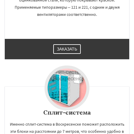
оцинкованной стали, которую покрывают краской.
Применяемые типоразмеры – 121 и 221, с одним и двумя
вентиляторами соответственно.
ЗАКАЗАТЬ
×
×
Работаем по
УЗНАТЬ ПОДРОБНЕЕ
регионам
Высоковск
Голицыно
Дедовск
Дзержинск
Дмитров
Долгопрудный
Сплит-система
Домодедово
Дрезна
Дубна
Егорьевск
Жуковский
Зарайск
Звенигород
Именно сплит-система в Воскресенске поможет расположить
Ивантеевка
Истра
Кашира
Клин
эти блоки на расстоянии до 7 метров, что особенно удобно в
Коломна
Королев
Котельники
Даю согласие на обработку персональных данных