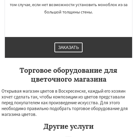
Красноармейск
Красногорск
том случае, если нет возможности установить моноблок из-за
Краснозаводск
Краснознаменск
большой толщины стены.
Кубинка
Куровское
Ликино-Дулево
Лобня
Лосино-Петровский
Луховицы
Лыткарино
Люберцы
Можайск
Мытищи
Наро-Фоминск
Ногинск
Одинцово
Озеры
Орехово-Зуево
Павловский Посад
ЗАКАЗАТЬ
Торговое оборудование для
цветочного магазина
Открывая магазин цветов в Воскресенске, каждый его хозяин
хочет сделать так, чтобы композиции из цветов представали
перед покупателем как произведение искусства. Для этого
необходимо правильно подобрать торговое оборудование для
магазина цветов.
Другие услуги