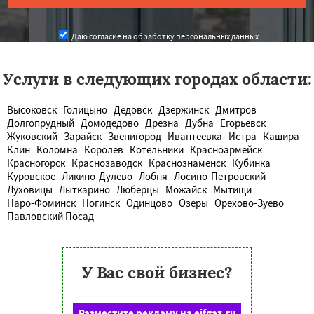
Даю согласие на обработку персональных данных
Услуги в следующих городах области:
Высоковск
Голицыно
Дедовск
Дзержинск
Дмитров
Долгопрудный
Домодедово
Дрезна
Дубна
Егорьевск
Жуковский
Зарайск
Звенигород
Ивантеевка
Истра
Кашира
Клин
Коломна
Королев
Котельники
Красноармейск
Красногорск
Краснозаводск
Краснознаменск
Кубинка
Куровское
Ликино-Дулево
Лобня
Лосино-Петровский
Луховицы
Лыткарино
Люберцы
Можайск
Мытищи
Наро-Фоминск
Ногинск
Одинцово
Озеры
Орехово-Зуево
Павловский Посад
У Вас свой бизнес?
Разместите рекламу на eifgaz.ru