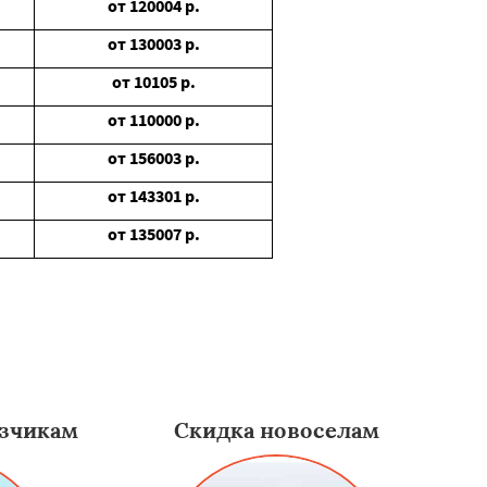
от
120004
р.
от
130003
р.
от
10105
р.
от
110000
р.
от
156003
р.
от
143301
р.
от
135007
р.
зчикам
Скидка новоселам