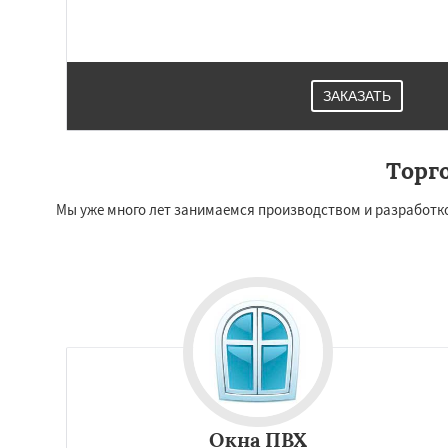
Реутов
Рошаль
Серпухов
Солне
Ступино
Талдом
Хотьково
Черног
Щелково
Электр
ЗАКАЗАТЬ
Электроугли
Яхр
Бобров
Торг
Мы уже много лет занимаемся производством и разработко
Окна ПВХ