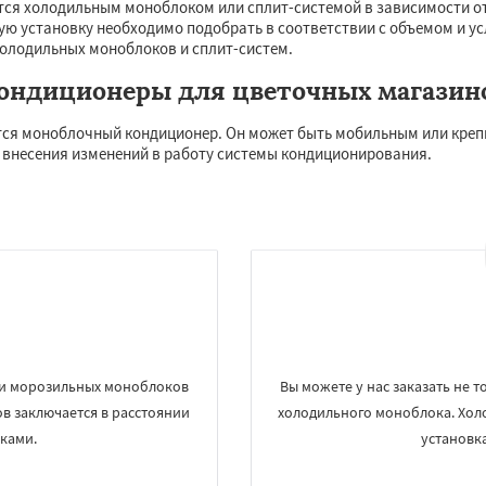
ся холодильным моноблоком или сплит-системой в зависимости от
ую установку необходимо подобрать в соответствии с объемом и 
холодильных моноблоков и сплит-систем.
ондиционеры для цветочных магазин
тся моноблочный кондиционер. Он может быть мобильным или крепи
 внесения изменений в работу системы кондиционирования.
×
×
м по
УЗНАТЬ ПОДРОБНЕЕ
нам
ми морозильных моноблоков
Вы можете у нас заказать не 
рино
Люберцы
Можайск
ов заключается в расстоянии
холодильного моноблока. Холо
Фоминск
Ногинск
ы
Орехово-Зуево
ками.
установк
ад
Пересвет
Подольск
ино
Пущино
Раменское