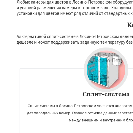
Любые камеры для цветов в Лосино-Петровском оборудуют
и условий размещения камеры в торговом зале. Холодильн
установки для цветов имеют ряд отличий от стандартных 
К
Альтернативой сплит-системе в Лосино-Петровском являе
дешевле и может поддерживать заданную температуру без
Работае
регио
Сплит-система
Сплит-системы в Лосино-Петровском являются аналога
Луховицы
Лытка
для холодильных камер. Главное отличие данных агрегат
Мытищи
Наро-
Одинцово
Озер
между внешним и внутренним бло
Павловский Пос
Протвино
Пушк