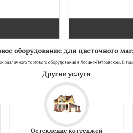
Рузф
Сергиев Посад
Даю согласие на обработку персональных данных
чногорск
Купавна
Фрязино
Химки
оловка
Чехов
Шатура
огорск
Электросталь
ома
Андреево
Белоомут
овое оборудование для цветочного маг
й различного торгового оборудования в Лосино-Петровском. В том
Другие услуги
Остекление коттеджей