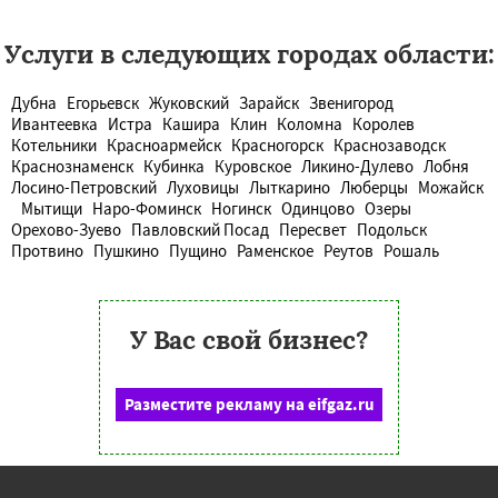
Услуги в следующих городах области:
Дубна
Егорьевск
Жуковский
Зарайск
Звенигород
Ивантеевка
Истра
Кашира
Клин
Коломна
Королев
Котельники
Красноармейск
Красногорск
Краснозаводск
Краснознаменск
Кубинка
Куровское
Ликино-Дулево
Лобня
Лосино-Петровский
Луховицы
Лыткарино
Люберцы
Можайск
Мытищи
Наро-Фоминск
Ногинск
Одинцово
Озеры
Орехово-Зуево
Павловский Посад
Пересвет
Подольск
Протвино
Пушкино
Пущино
Раменское
Реутов
Рошаль
У Вас свой бизнес?
Разместите рекламу на eifgaz.ru