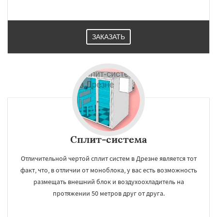
ЗАКАЗАТЬ
×
×
Работаем по
УЗНАТЬ ПОДРОБНЕЕ
регионам
Сплит-система
Дубна
Егорьевск
Жуковский
Зарайск
Отличительной чертой сплит систем в Дрезне является тот
Звенигород
Ивантеевка
Истра
Кашира
факт, что, в отличии от моноблока, у вас есть возможность
Клин
Коломна
Королев
Котельники
размещать внешний блок и воздухоохладитель на
Красноармейск
Красногорск
Краснозаводск
Краснознаменск
протяжении 50 метров друг от друга.
Кубинка
Куровское
Ликино-Дулево
Даю согласие на обработку персональных данных
Лобня
Лосино-Петровский
Луховицы